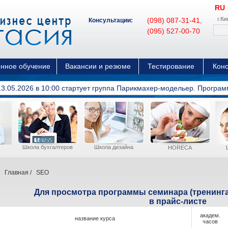
RU
г.К
(098) 087-31-41,
Консультации:
(095) 527-00-70
С 19
нное обучение
Вакансии и резюме
Тестирование
Конс
13.05.2026 в 10:00 cтартует группа Парикмахер-модельер. Программ
Школа бухгалтеров
Школа дизайна
HORECA
Главная
/
SEO
Для просмотра программы семинара (тренинга
в прайс-листе
академ.
название курса
часов