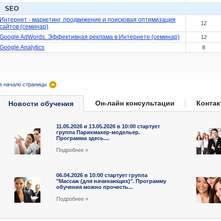
SEO
Интернет - маркетинг, продвижение и поисковая оптимизация
12
сайтов (семинар)
Google AdWords. Эффективная реклама в Интернете (семинар)
12
Google Analytics
8
в начало страницы
Он-лайн консультации
Конта
Новости обучения
11.05.2026 и 13.05.2026 в 10:00 cтартует
группа Парикмахер-модельер.
Программа здесь....
Подробнee »
06.04.2026 в 10:00 стартует группа
"Массаж (для начинающих)". Программу
обучения можно прочесть...
Подробнee »