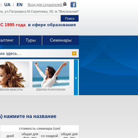
UA
EN
|
|
Вход для слушателей
иев, ул.Патриарха М.Скрипника, 58. м."Вокзальная"
95 года
в сфере образования
алтинг
Туры
Семинары
а здесь....
Школа красоты
Школа психологии
Школа фотографии
Business Eng
) нажмите на название
стоимость семинара (грн)
общая для
общая для
дней
со скидкой
физ. лиц
юр. лиц