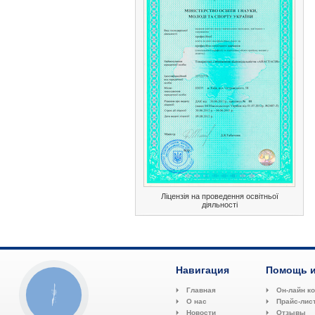
Ліцензія на проведення освітньої
діяльності
Навигация
Помощь и
Главная
Он-лайн к
КНОПКА
СВЯЗИ
О нас
Прайс-лис
Новости
Отзывы