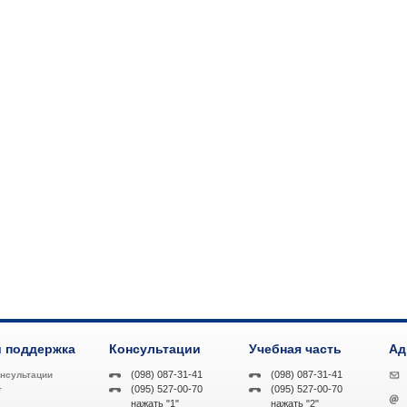
 поддержка
Консультации
Учебная часть
Ад
(098) 087-31-41
(098) 087-31-41
онсультации
(095) 527-00-70
(095) 527-00-70
т
нажать "1"
нажать "2"