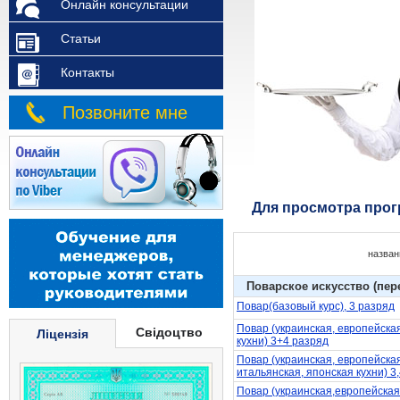
Онлайн консультации
Статьи
Контакты
Позвоните мне
Для просмотра прог
назван
Поварское искусство (пер
Повар(базовый курс), 3 разряд
Повар (украинская, европейска
Свідоцтво
Ліцензія
кухни) 3+4 разряд
Повар (украинская, европейска
итальянская, японская кухни) 3
Повар (украинская,европейская