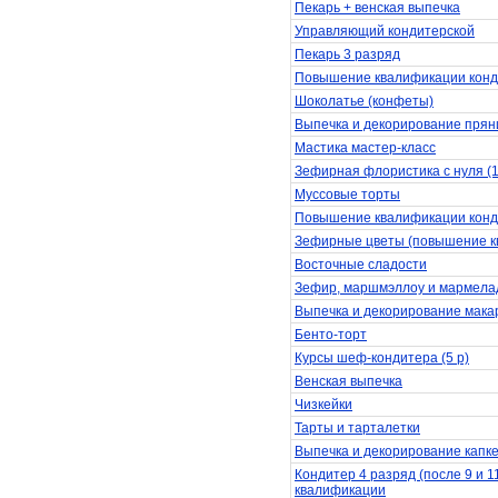
Пекарь + венская выпечка
Управляющий кондитерской
Пекарь 3 разряд
Повышение квалификации конд
Шоколатье (конфеты)
Выпечка и декорирование прян
Мастика мастер-класс
Зефирная флористика с нуля (
Муссовые торты
Повышение квалификации конд
Зефирные цветы (повышение к
Восточные сладости
Зефир, маршмэллоу и мармела
Выпечка и декорирование мака
Бенто-торт
Курсы шеф-кондитера (5 р)
Венская выпечка
Чизкейки
Тарты и тарталетки
Выпечка и декорирование капке
Кондитер 4 разряд (после 9 и 
квалификации