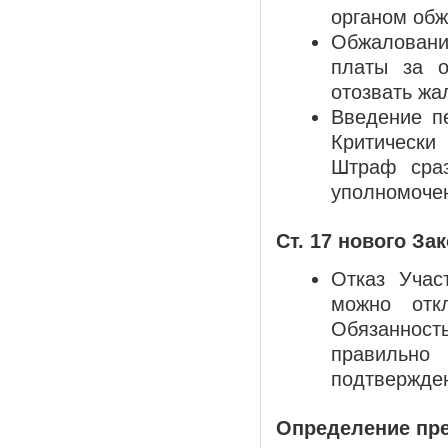
органом обж
Обжалован
платы за о
отозвать жа
Введение п
Критически
Штраф сраз
уполномоче
Ст. 17 нового За
Отказ Учас
можно отк
Обязаннос
правильн
подтвержде
Определение пред