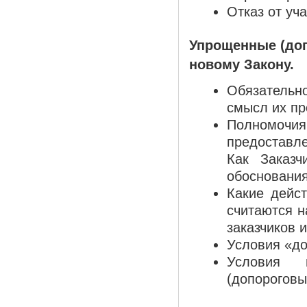
Отказ от уча
Упрощенные (доп
новому Закону.
Обязательн
смысл их пр
Полномочия
предоставл
Как Заказч
обоснования
Какие дейс
считаются н
заказчиков и
Условия «до
Условия 
(допороговы