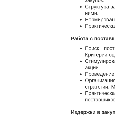
закупок.
Структура з
ними.
Нормировани
Практическа
Работа с постав
Поиск пост
Критерии оц
Стимулиро
акции.
Проведение 
Организац
стратегии. 
Практическа
поставщиков
Издержки в заку