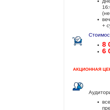
дн
16:
(не
веч
+ с
Стоимост
8 
6 
АКЦИОННАЯ ЦЕНА!
Аудитор
вс
пр