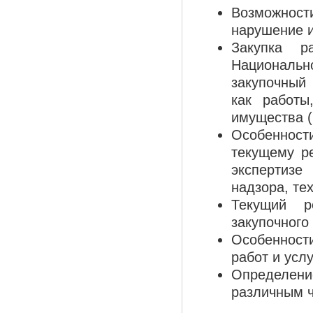
Возможност
нарушение 
Закупка р
Националь
закупочный
как работы
имущества (в
Особеннос
текущему ре
экспертизе
надзора, те
Текущий р
закупочного
Особенност
работ и услу
Определени
различным ч