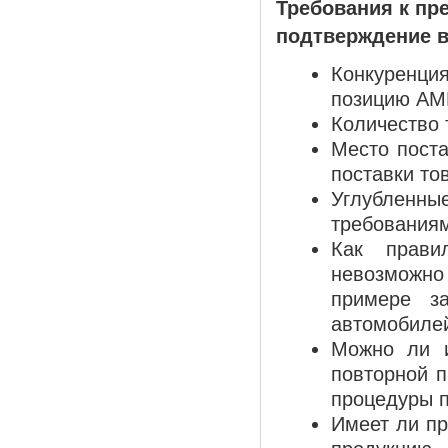
Требования к пр
подтверждение в
Конкуренци
позицию АМ
Количество 
Место поста
поставки то
Углубленн
требованиям
Как прави
невозможно
примере за
автомобилей
Можно ли и
повторной п
процедуры п
Имеет ли пр