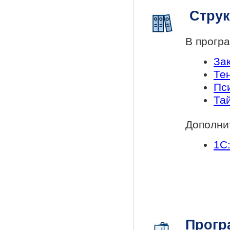
Струк
В прогр
За
Те
Пс
Та
Дополни
1С:
Прогр