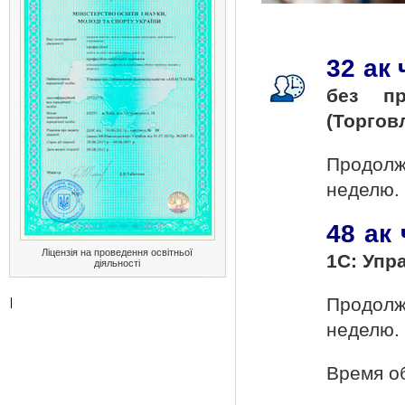
32 ак 
без пр
(Торговл
Продолж
неделю.
48 ак
Ліцензія на проведення освітньої
1С: Упр
діяльності
Продолж
неделю.
Время об