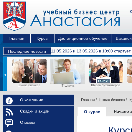
К
Главная
Курсы
Дистанционное обучение
Ваканси
11.05.2026 и 13.05.2026 в 10:00 cтартуе
Последние новости
Школа бизнеса
Школа бухгалтеров
ы
IT Школа
О компании
Главная
/
Школа бизнеса
/
К
Скидки и акции
Начало 
О курсе
Отзывы
Курс