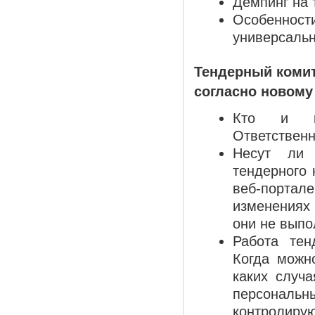
Демпинг на 
Особенно
универсальн
Тендерный комит
согласно новому
Кто и ка
Ответственн
Несут ли 
тендерного 
веб-порта
изменениях 
они не выпо
Работа тен
Когда можно
каких случ
персональ
контролиру