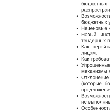
бюджетны
распростран
Возможнос
бюджетных 
Неценовые к
Новый инс
тендерных п
Как перейт
лицам.
Как требова
Упрощенные
механизмы в
Отклонени
(которые б
предложения
Возможност
не выполнив
Особенност