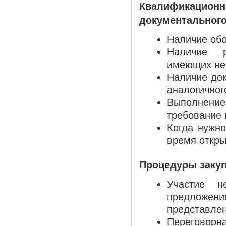
Квалификационны
документального
Наличие обо
Наличие р
имеющих не
Наличие до
аналогичног
Выполнени
требование
Когда нужн
время откры
Процедуры закуп
Участие н
предложен
представлен
Переговорна